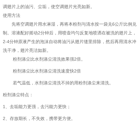
调翅片上的油污、尘垢，使空调翅片光亮如新。
使用方法
先将空调翅片用水淋湿，再将本粉剂与清水按一袋兑6公斤比例兑
制。溶液配好摇动2分钟后，用喷壶均匀反复地喷洒在被洗的翅片上，
2-4分钟原液产生的泡沫自动将油污从翅片缝里排除，然后再用清水冲
洗干净，翅片亮洁如新。
粉剂涤尘比水剂涤尘清洗效果强2倍。
粉剂涤尘比水剂涤尘清洗速度快2倍
若气温低，水剂涤尘清洗不掉的用粉剂涤尘来清洗。
粉剂涤尘特点：
1、去垢能力更强，去污能力更快；
2、存放期长，不失效，携带更方便。