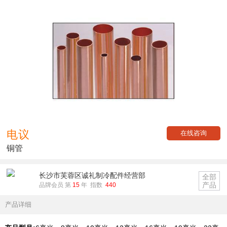
电议
在线咨询
铜管
长沙市芙蓉区诚礼制冷配件经营部
全部
产品
品牌会员 第
15
年 指数
440
产品详细