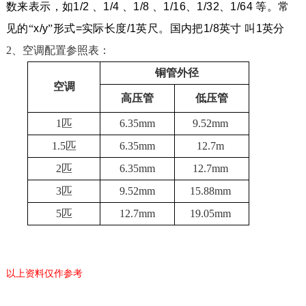
数来表示，如
1/2
、
1/4
、
1/8
、
1/16
、
1/32
、
1/64
等。常
见的“
x/y
”形式
=
实际长度
/1
英尺。国内把
1/8
英寸
叫
1
英分
2
、
空调配置参照表：
铜管外径
空调
高压管
低压管
1
匹
6.35mm
9.52mm
1.5
匹
6.35mm
12.7m
2
匹
6.35mm
12.7mm
3
匹
9.52mm
15.88mm
5
匹
12.7mm
19.05mm
以上资料仅作参考