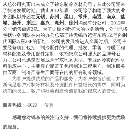
从总公司剥离出来成立了锦东制冷器材公司，从此公司迎来
了快速发展时期。截止2012年底，公司除了构建了强大的业
务团队以外还在
无锡、苏州、昆山、常州、南通、南京、盐
城、扬州、浙江、嘉兴、湖州、徐州
均设有分公司，2012年
公司销售额逾3亿。为了适应不断扩大的业务活动，公司已将
包括业务团队在内的办公总部迁往无锡市运河东路555号的时
代国际A座23F的新址，公司的发展将进入全新时期。公司主
要经营项目包括：制冷配件的代理、批发、零售，冷暖工程
材料配套及专用配件定制。依托锦东公司强大的品牌号召
力，公司已迅速发展成为华东地区大型、专业的冷暖配件材
料供应中心，主要客户涵盖了包括制冷工程用户、制冷服务
供应商、制冷产品生产商等在内的所有制冷领域。
空空
为客户提供优质的产品和服务，为客户创造价值，并不
断满足客户对制冷材料及冷冻配件日益增长的需求，同时为
我们的员工、客户和社会创造价值是我们锦东人的使命
。
空空
服务热线
：-6029、 传真：
空空
感谢您对锦东的关注与支持，我们将持续提供更为优质
的服务。