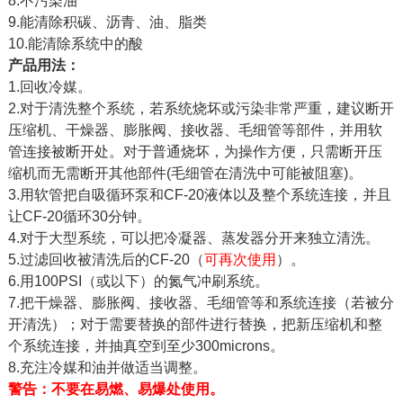
8.不污染油
9.能清除积碳、沥青、油、脂类
10.能清除系统中的酸
产品用法：
1.回收冷媒。
2.对于清洗整个系统，若系统烧坏或污染非常严重，建议断开
压缩机、干燥器、膨胀阀、接收器、毛细管等部件，并用软
管连接被断开处。对于普通烧坏，为操作方便，只需断开压
缩机而无需断开其他部件(毛细管在清洗中可能被阻塞)。
3.用软管把自吸循环泵和CF-20液体以及整个系统连接，并且
让CF-20循环30分钟。
4.对于大型系统，可以把冷凝器、蒸发器分开来独立清洗。
5.过滤回收被清洗后的CF-20（
可再次使用
）。
6.用100PSI（或以下）的氮气冲刷系统。
7.把干燥器、膨胀阀、接收器、毛细管等和系统连接（若被分
开清洗）；对于需要替换的部件进行替换，把新压缩机和整
个系统连接，并抽真空到至少300microns。
8.充注冷媒和油并做适当调整。
警告：不要在易燃、易爆处使用。