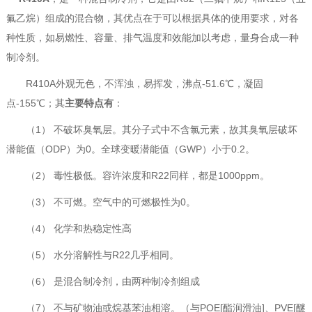
氟乙烷）组成的混合物，其优点在于可以根据具体的使用要求，对各
种性质，如易燃性、容量、排气温度和效能加以考虑，量身合成一种
制冷剂。
R410A外观无色，不浑浊，易挥发，沸点-51.6℃，凝固
点-155℃；其
主要特点有
：
（1） 不破坏臭氧层。其分子式中不含氯元素，故其臭氧层破坏
潜能值（ODP）为0。全球变暖潜能值（GWP）小于0.2。
（2） 毒性极低。容许浓度和R22同样，都是1000ppm。
（3） 不可燃。空气中的可燃极性为0。
（4） 化学和热稳定性高
（5） 水分溶解性与R22几乎相同。
（6） 是混合制冷剂，由两种制冷剂组成
（7） 不与矿物油或烷基苯油相溶。（与POE[酯润滑油]、PVE[醚