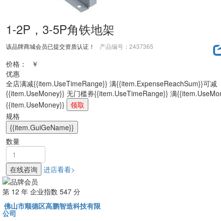
1-2P，3-5P角铁地架
该品牌商城会员已提交资质认证！
产品编号：2437365
价格：
￥
优惠
全店满减
{{item.UseTimeRange}} 满{{item.ExpenseReachSum}}可减
{{item.UseMoney}}
无门槛券
{{item.UseTimeRange}} 满{{item.UseM
{{item.UseMoney}}
领取
规格
{{item.GuiGeName}}
数量
在线咨询
进店看看>
第
12
年 企业指数
547
分
佛山市顺德区高鹏智造科技有限
公司