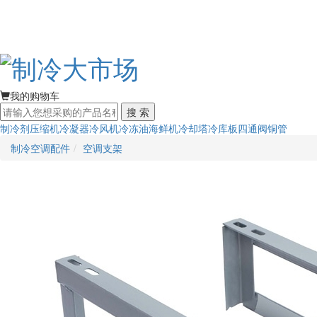
我的购物车
搜 索
制冷剂
压缩机
冷凝器
冷风机
冷冻油
海鲜机
冷却塔
冷库板
四通阀
铜管
制冷空调配件
空调支架