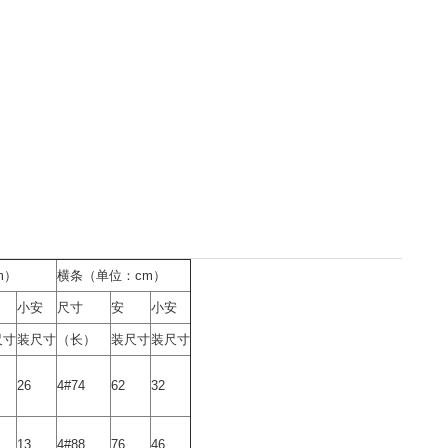
m）
横条（单位：cm）
小安
尺寸
安
小安
尺寸
装尺寸
（长）
装尺寸
装尺寸
26
4#74
62
32
13
4#88
76
46