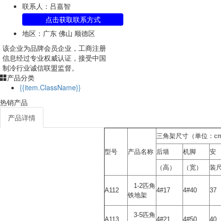
联系人：吕嘉智
点击获取联系方式
地区：广东 佛山 顺德区
该企业为
品牌会员
企业，工商注册
信息经过专业权威认证，接受中国
制冷行业诚信联盟监督。
产品分类
{{item.ClassName}}
热销产品
产品详情
三角架尺寸（单位：c
型号
产品名称
后墙
机脚
安
（高）
（宽）
装
1-2匹角
A112
4#17
4#40
37
铁地架
3-5匹角
A113
4#21
4#50
40