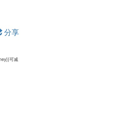
分享
oney}}可减