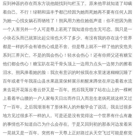
应到神器的存在而东方说他能找到勾栏玉了。原来他早就知道了却瞒
着自己。不行！绿鞘和温丰予都已经因为她而死她再不要有任何人因
为她一心找女娲石而牺牲了！朔风用力抱住她低声道：你不想因为救
一个人害另外一个人可是尊上若死了我知道你也生无可恋。我只是一
小块石头而已就算比起尘埃也大不了多少。有没有我的存在这个世界
都是一样的不会有谁伤心或是不舍。但是尊上就不一样了他的安危关
系到三界兴亡。不是的我会伤心！轻水会伤心！还有你师父还有糖宝
他们都会伤心！糖宝趴在花千骨头顶上一边用力点头一边努力的擦着
泪水。朔风捧着她的脸：我次有意识的时候我在水里迷迷糊糊沉睡了
百年或者千年我巫山县水果蔬菜保鲜展示柜醒来蹲坐在岸边看着水流
来去花开花落云卷云舒又是一百年。然后我无聊了站在山上的一棵树
上看着半山腰的一户人家每天日出而作日入而息生老病死就这样又过
了一百年。之后我渐渐有了形体和人的外貌学会了说话。我去过很多
地方见过很多不一样的人。可是还是没有觉得这一个世界有什么有趣
的事情也不知道自己为什么会存在。于是又回到初的那条河边发着呆
一晃就又是一百年。突然有一天尊上正好路过从天空飞过可能是察觉