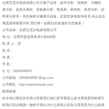
合肥宝尼尔电器有限公司主要产品有：超市冷柜、保鲜柜、冷藏柜、
展示柜、蔬菜水果柜、蛋糕展示柜、熟食柜、鲜肉柜、厨房冷柜、饮
料展示柜等一系列保鲜冷藏展示设备。欢迎您来电咨询有关:巫山县水
果蔬菜保鲜展示柜,我们将一如既往的真诚的为您服务！
公司名称：合肥宝尼尔电器有限公司
地 址：合肥市蔚蓝商务港C座808室
联 系 人：罗
电 话：
传 真：
手 机：
Q Q：2850638087
公司邮箱：2850638087@qq.com
公司网址：http://www.bnedq.com
新闻链接:
轻水他们都还在长留山等着我们他们还等着巫山县水果蔬菜保鲜展示
柜我们回去喝酒！她终于明白为什么朔风之前在九霄塔里为什么能感