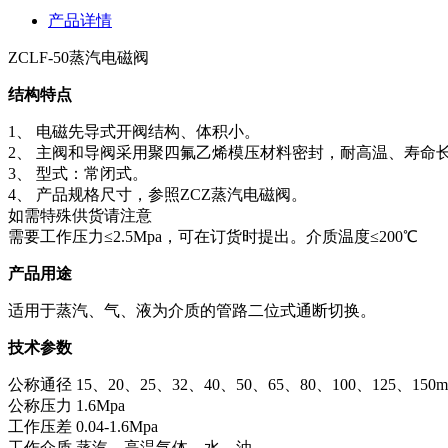
产品详情
ZCLF-50蒸汽电磁阀
结构特点
1、 电磁先导式开阀结构、体积小。
2、 主阀和导阀采用聚四氟乙烯模压材料密封，耐高温、寿命
3、 型式：常闭式。
4、 产品规格尺寸，参照ZCZ蒸汽电磁阀。
如需特殊供货请注意
需要工作压力≤2.5Mpa，可在订货时提出。介质温度≤200℃
产品用途
适用于蒸汽、气、液为介质的管路二位式通断切换。
技术参数
公称通径 15、20、25、32、40、50、65、80、100、125、150
公称压力 1.6Mpa
工作压差 0.04-1.6Mpa
工作介质 蒸汽、高温气体、水、油