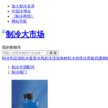
加入制冷名录
中国冷博会
《制冷商情》
网站导航
我的购物车
搜 索
制冷剂
压缩机
冷凝器
冷风机
冷冻油
海鲜机
冷却塔
冷库板
四通阀
制冷空调配件
制冷阀门