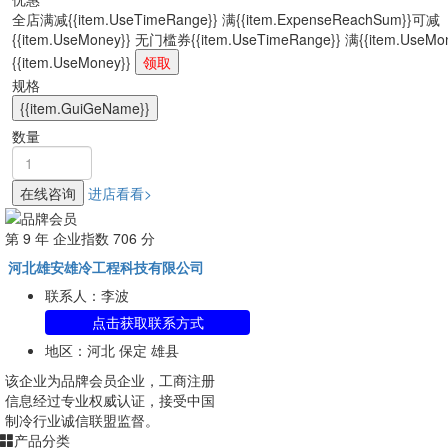
全店满减
{{item.UseTimeRange}} 满{{item.ExpenseReachSum}}可减
{{item.UseMoney}}
无门槛券
{{item.UseTimeRange}} 满{{item.UseM
{{item.UseMoney}}
领取
规格
{{item.GuiGeName}}
数量
在线咨询
进店看看>
第
9
年 企业指数
706
分
河北雄安雄冷工程科技有限公司
联系人：李波
点击获取联系方式
地区：河北 保定 雄县
该企业为
品牌会员
企业，工商注册
信息经过专业权威认证，接受中国
制冷行业诚信联盟监督。
产品分类