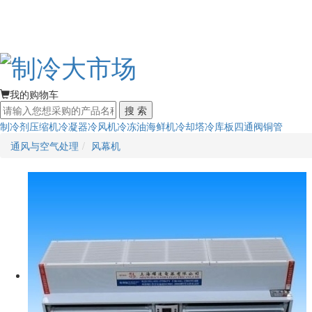
我的购物车
搜 索
制冷剂
压缩机
冷凝器
冷风机
冷冻油
海鲜机
冷却塔
冷库板
四通阀
铜管
通风与空气处理
风幕机