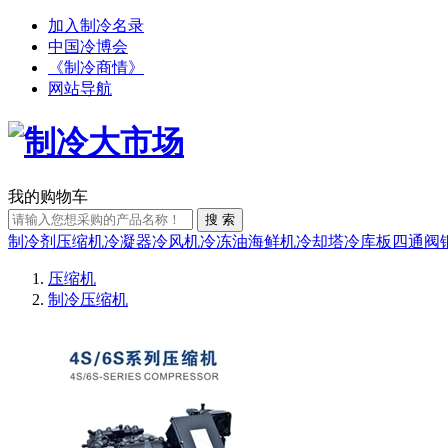
加入制冷名录
中国冷博会
《制冷商情》
网站导航
我的购物车
搜 索
制冷剂
压缩机
冷凝器
冷风机
冷冻油
海鲜机
冷却塔
冷库板
四通阀
压缩机
制冷压缩机