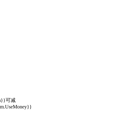
Sum}}可减
em.UseMoney}}