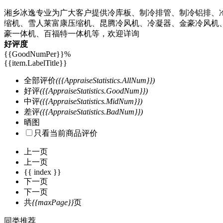
湘乡冰逸专业为广大客户提供冷库板、制冷排管、制冷铝排、
缩机、雪人莱富康压缩机、昆腾冷风机、冷凝器、金豪冷风机
豪一体机、百福特一体机等，欢迎详询
好评度
{{GoodNumPer}}
%
{{item.LabelTitle}}
全部评价
({{AppraiseStatistics.AllNum}})
好评
({{AppraiseStatistics.GoodNum}})
中评
({{AppraiseStatistics.MidNum}})
差评
({{AppraiseStatistics.BadNum}})
晒图
只看当前商品评价
上一页
上一页
{{ index }}
下一页
下一页
共
{{maxPage}}
页
同类推荐