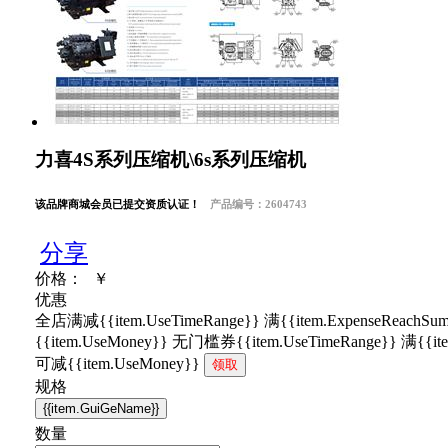
力喜4S系列压缩机\6s系列压缩机
该品牌商城会员已提交资质认证！
产品编号：2604743
分享
价格：
￥
优惠
全店满减
{{item.UseTimeRange}} 满{{item.ExpenseReach
{{item.UseMoney}}
无门槛券
{{item.UseTimeRange}} 满{{it
可减{{item.UseMoney}}
领取
规格
{{item.GuiGeName}}
数量