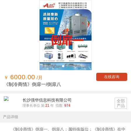
6000.00
在线咨询
￥
/月
《制冷商情》倒扉一/倒扉八
长沙强华信息科技有限公司
全部
产品
理事长单位 第
21
年 指数
974
产品详细
《制冷商情》倒扉一、倒扉八：属特殊版位；《制冷商情》在中