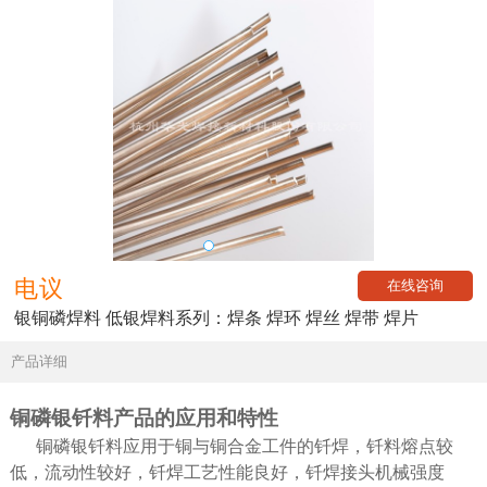
电议
在线咨询
银铜磷焊料 低银焊料系列：焊条 焊环 焊丝 焊带 焊片
产品详细
铜磷银钎料产品的应用和特性
铜磷银钎料应用于铜与铜合金工件的钎焊，钎料熔点较
低，流动性较好，钎焊工艺性能良好，钎焊接头机械强度