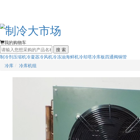
我的购物车
搜 索
制冷剂
压缩机
冷凝器
冷风机
冷冻油
海鲜机
冷却塔
冷库板
四通阀
铜管
冷库
冷库机组