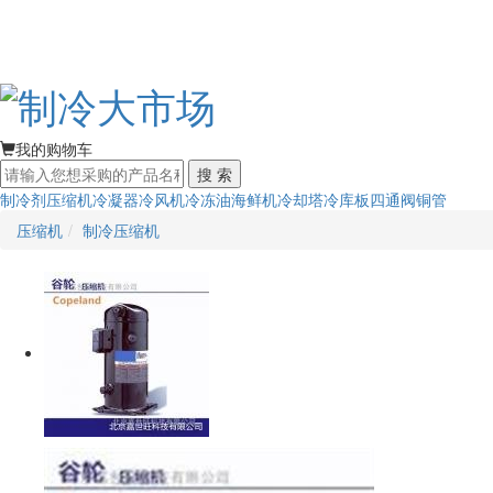
我的购物车
搜 索
制冷剂
压缩机
冷凝器
冷风机
冷冻油
海鲜机
冷却塔
冷库板
四通阀
铜管
压缩机
制冷压缩机