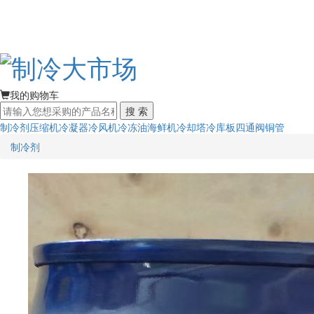
我的购物车
搜 索
制冷剂
压缩机
冷凝器
冷风机
冷冻油
海鲜机
冷却塔
冷库板
四通阀
铜管
制冷剂