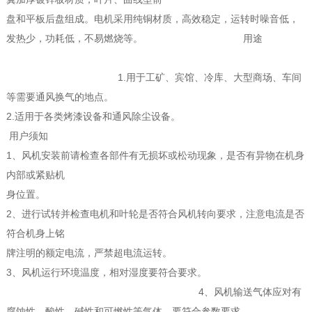
盘和平板后盘组成。电机采用纯铜材质，高效稳定，运转时噪音低，
发热少，功耗低，不易燃烧等。 用途
1.用于工矿、宾馆、冷库、大型商场、车间
等需要通风换气的地点。
2.适用于各类烤漆设备和通风除尘设备。
用户须知
1、风机安装前请检查各部件有无损坏或松动现象，是否有异物在机身
内部或紧贴机
身位置。
2、进行试转并检查电机和叶轮是否符合风机转向要求，注意电流是否
符合机身上铭
牌注明的额定电流，严禁超电流运转。
3、风机运行环境温度，相对湿度要符合要求。
4、风机输送气体应对有
腐蚀性、酸性、碱性和可燃性等气体，要符合参数要求。