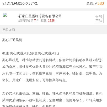
已选:
"LFM250-0.55"
X
1
580
总额:￥
石家庄星雪制冷设备有限公司
全部
产品
品牌商城 第
7
年 指数
1228
产品详细
离心式通风机
概述 离心式通风机(多翼离心式通风机)
离心风机是一种比较精密的运转机械，依靠叶轮的转动在风机内部形
成的负压，将外界气体吸入并经叶轮流道和蜗壳排出风机。该产品采
用机电一体化设计，整机组构紧凑，有体积小、嗓音低、效率高、寿
命长、用途广、使用安全，可靠性高等特点。
离心式风机由机壳、主轴、叶轮、轴承传动机构及电机等组成。机壳
采用优质钢板或不锈钢板制成，坚固耐磨，使用寿命长。叶轮采用多
翼加厚镀锌板材质，叶片、曲线型前