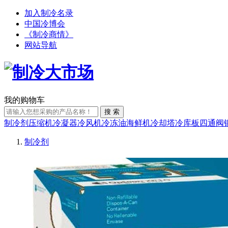
加入制冷名录
中国冷博会
《制冷商情》
网站导航
我的购物车
搜 索
制冷剂
压缩机
冷凝器
冷风机
冷冻油
海鲜机
冷却塔
冷库板
四通阀
制冷剂