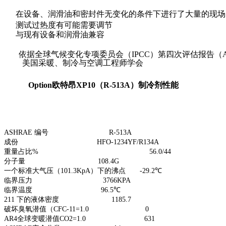
在设备、润滑油和密封件无变化的条件下进行了大量的现场
测试过热度有可能需要调节
与现有设备和润滑油兼容
依据全球气候变化专项委员会（
IPCC
）第四次评估报告（
美国采暖、制冷与空调工程师学会
Option
欧特昂
XP10
（
R-513A
）制冷剂性能
ASHRAE
编号
R-513A
成份
HFO-1234YF/R134A
重量占比
%
56.0/44
分子量
108.4G
一个标准大气压（
101.3KpA
）下的沸点
-29.2
℃
临界压力
3766KPA
临界温度
96.5
℃
211
下的液体密度
1185.7
破坏臭氧潜值（
CFC-11=1.0
0
AR4
全球变暖潜值
CO2=1.0
631