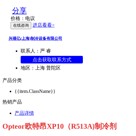
分享
价格：
电议
进店看看>
在线咨询
兴禧亿(上海)制冷设备有限公司
联系人：严 睿
点击获取联系方式
地区：上海 普陀区
产品分类
{{item.ClassName}}
热销产品
产品详情
Opteor
欧特昂
XP10
（
R513A)
制冷剂