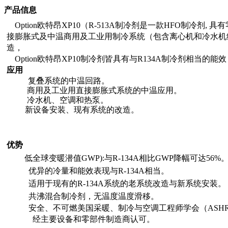
产品信息
Option欧特昂
XP10
（
R-513A
制冷剂是一款
HFO
制冷剂
,
具有
接膨胀式及中温商用及工业用制冷系统（包含离心机和冷水机
造，
Option欧特昂
XP10
制冷剂皆具有与
R134A
制冷剂相当的能效
应用
复叠系统的中温回路。
商用及工业用直接膨胀式系统的中温应用。
冷水机、空调和热泵。
新设备安装、现有系统的改造。
优势
低全球变暖潜值
GWP):
与
R-134A
相比
GWP
降幅可达
56%
优异的冷量和能效表现与
R-134A
相当。
适用于现有的
R-134A
系统的老系统改造与新系统安装。
共沸混合制冷剂，无温度温度滑移。
安全、不可燃美国采暖、制冷与空调工程师学会（
ASH
经主要设备和零部件制造商认可。