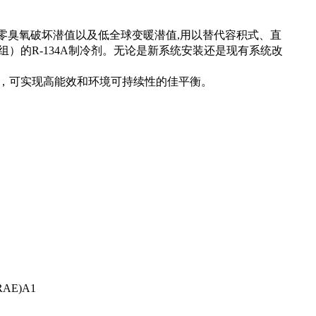
零臭氧破坏潜值以及低全球变暖潜值
,
用以替代容积式、直
组）的
R-134A
制冷剂。无论是新系统安装还是现有系统改
，可实现高能效和环境可持续性的佳平衡。
。
RAE)A1