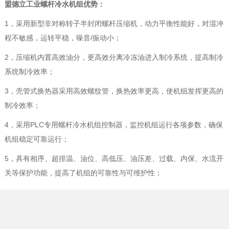
盟德立工业螺杆冷水机组优势
：
1
，
采用新型非对称转子半封闭
螺杆
压缩机，
动力平衡性能好，
对湿冲
程不敏感，
运转平稳，
噪音
/
振动小
；
2
，压缩机内置高效油分，更高效分离冷冻油进入制冷系统，提高制冷
系统制冷效率；
3
，壳管式换热器采用高效螺纹管，换热效率更高，使机组发挥更高的
制冷效率；
4
，采用
PLC
专用螺杆冷水机组控制器，监控机组运行各项参数，确保
机组稳定可靠运行；
5
，
具有相序、超排温、油位、高低压、油压差、过载、内保、水流开
关等保护功能，提高了机组的可靠性与可维护性；