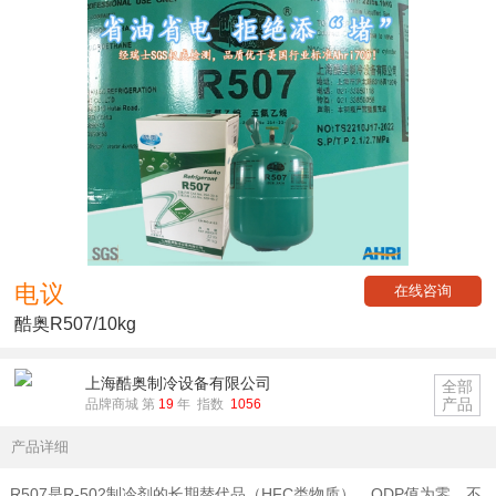
电议
在线咨询
酷奥R507/10kg
上海酷奥制冷设备有限公司
全部
产品
品牌商城 第
19
年 指数
1056
产品详细
R507是R-502制冷剂的长期替代品（HFC类物质），ODP值为零，不