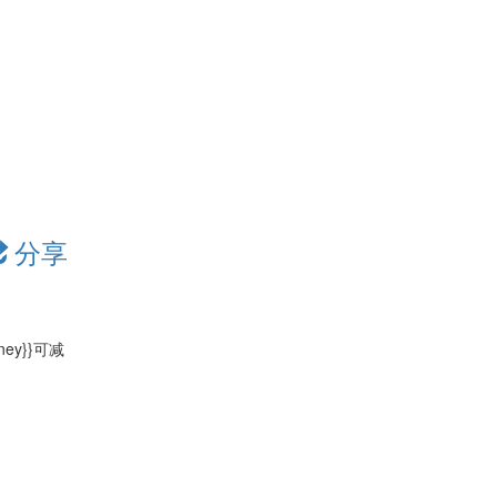
分享
oney}}可减