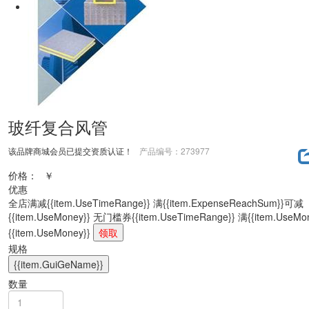
玻纤复合风管
该品牌商城会员已提交资质认证！
产品编号：273977
价格：
￥
优惠
全店满减
{{item.UseTimeRange}} 满{{item.ExpenseReachSum}}可减
{{item.UseMoney}}
无门槛券
{{item.UseTimeRange}} 满{{item.UseM
{{item.UseMoney}}
领取
规格
{{item.GuiGeName}}
数量