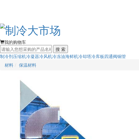
我的购物车
搜 索
制冷剂
压缩机
冷凝器
冷风机
冷冻油
海鲜机
冷却塔
冷库板
四通阀
铜管
材料
保温材料