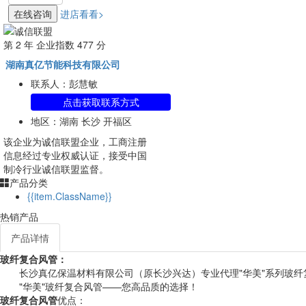
在线咨询
进店看看>
第
2
年 企业指数
477
分
湖南真亿节能科技有限公司
联系人：彭慧敏
点击获取联系方式
地区：湖南 长沙 开福区
该企业为
诚信联盟
企业，工商注册
信息经过专业权威认证，接受中国
制冷行业诚信联盟监督。
产品分类
{{item.ClassName}}
热销产品
产品详情
玻纤复合风管：
长沙真亿保温材料有限公司（原长沙兴达）专业代理"华美"系列玻纤
"华美"玻纤复合风管——您高品质的选择！
玻纤复合风管
优点：