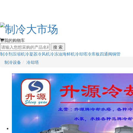
我的购物车
搜 索
制冷剂
压缩机
冷凝器
冷风机
冷冻油
海鲜机
冷却塔
冷库板
四通阀
铜管
制冷设备
冷却塔