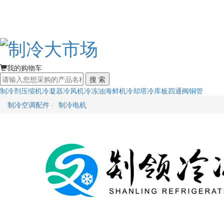
我的购物车
搜 索
制冷剂
压缩机
冷凝器
冷风机
冷冻油
海鲜机
冷却塔
冷库板
四通阀
铜管
制冷空调配件
制冷电机