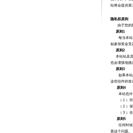
站将会提供第
隐私权原则
由于您的隐私
原则1
每当本站需要
如参加奖金竞
原则2
本站站及其必
也会谨慎地挑
原则3
如果本站想要
这些信件的发
原则4
本站也许会因
（ 1 ）符
（ 2 ）保
（ 3 ）在
原则5
任何时候如
善这个问题。