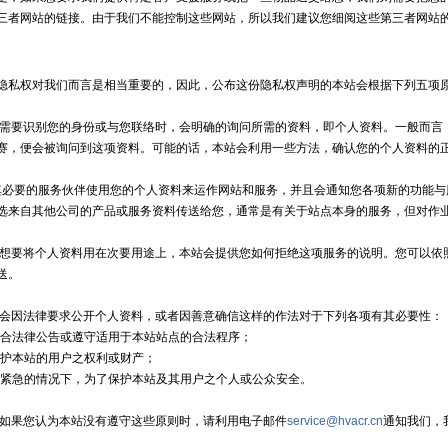
三者网站的链接。由于我们不能控制这些网站，所以我们建议您细阅这些第三者网站
权对我们而言是相当重要的，因此，公布这份隐私权声明的本站会根据下列五项原
识别您的身份或与您联络时，会明确的询问所需的资料，即个人资料。一般而言，
赛，便会被询问到这项资料。可能的话，本站会利用一些方法，确认您的个人资料的
要的服务伙伴使用您的个人资料来运作网站和服务，并且会通知您各项新的功能与
选来自其他公司的产品或服务资料传送给您，通常是有关于站点本身的服务，但对作
将个人资料用在次要用途上，本站会提供您如何拒绝这项服务的说明。您可以依照
送。
法律要求公开个人资料，或者因善意确信这样的作法对于下列各项有其必要性：
合法律公告或遵守适用于本站站点的合法程序；
护本站的用户之权利或财产；
紧急的情况下，为了保护本站及其用户之个人或公众安全。
果您认为本站没有遵守这些原则时，请利用电子邮件
service@hvacr.cn
通知我们，